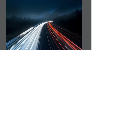
und vieles mehr ...
Der Rhein-Neckar-Kreis Tarif
Grundpreis Euro
3,80
1. Fortschalteinheit bei
jeder
Fahrt