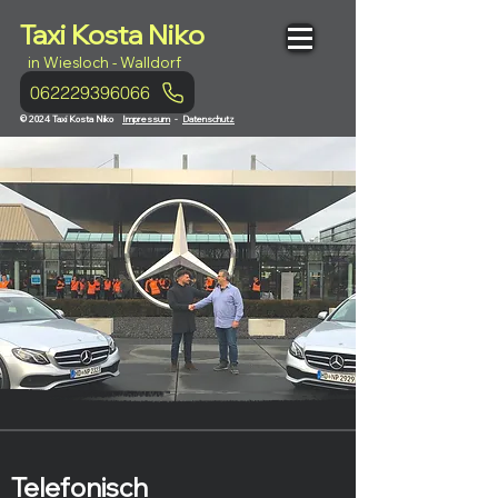
Taxi Kosta Niko
in Wiesloch - Walldorf
062229396066
© 2024 Taxi Kosta Niko
Impressum
-
Datenschutz
Telefonisch